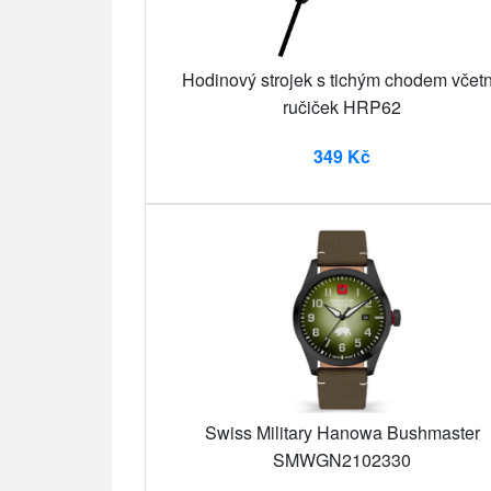
Hodinový strojek s tichým chodem včet
ručiček HRP62
349 Kč
Swiss Military Hanowa Bushmaster
SMWGN2102330