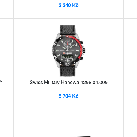
3 340 Kč
/1
Swiss Military Hanowa 4298.04.009
5 704 Kč