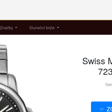
Značky
Sluneční brýle
Swiss M
723
Swi
Z