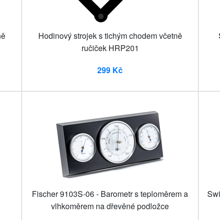
ně
Hodinový strojek s tichým chodem včetně
ručiček HRP201
299 Kč
Fischer 9103S-06 - Barometr s teploměrem a
Sw
vlhkoměrem na dřevěné podložce