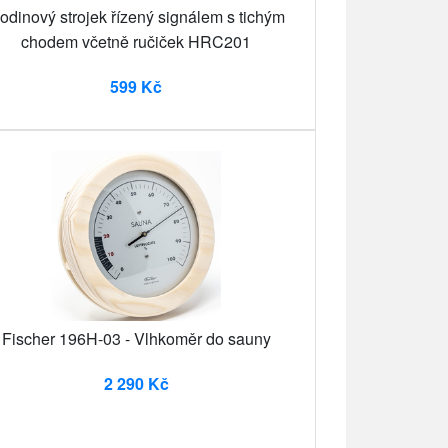
odinový strojek řízený signálem s tichým
chodem včetně ručiček HRC201
599 Kč
Fischer 196H-03 - Vlhkoměr do sauny
2 290 Kč