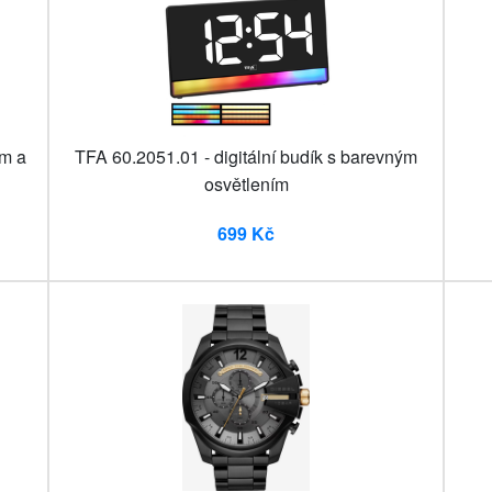
em a
TFA 60.2051.01 - digitální budík s barevným
osvětlením
699 Kč