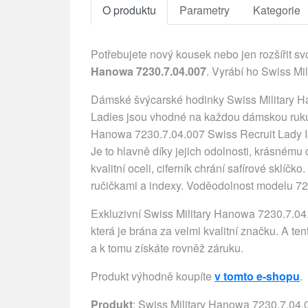
O produktu
Parametry
Kategorie
Potřebujete nový kousek nebo jen rozšířit sv
Hanowa 7230.7.04.007
. Vyrábí ho Swiss Mi
Dámské švýcarské hodinky Swiss Military Ha
Ladies jsou vhodné na každou dámskou ruku
Hanowa 7230.7.04.007 Swiss Recruit Lady I
Je to hlavně díky jejich odolnosti, krásnému
kvalitní oceli, ciferník chrání safírové sklí
ručičkami a indexy. Voděodolnost modelu 7
Exkluzivní Swiss Military Hanowa 7230.7.04
která je brána za velmi kvalitní značku. A t
a k tomu získáte rovněž záruku.
Produkt výhodně koupíte
v tomto e-shopu
.
Produkt
: Swiss Military Hanowa 7230.7.04.