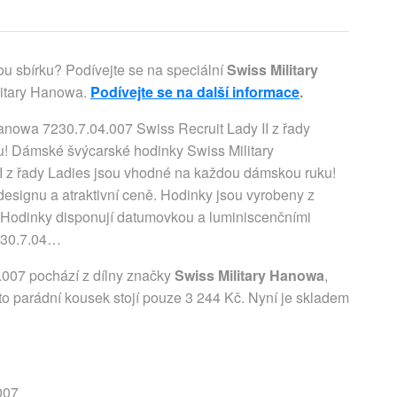
ou sbírku? Podívejte se na speciální
Swiss Military
litary Hanowa.
Podívejte se na další informace
.
nowa 7230.7.04.007 Swiss Recruit Lady II z řady
! Dámské švýcarské hodinky Swiss Military
I z řady Ladies jsou vhodné na každou dámskou ruku!
 designu a atraktivní ceně. Hodinky jsou vyrobeny z
čko. Hodinky disponují datumovkou a luminiscenčními
230.7.04…
.007 pochází z dílny značky
Swiss Military Hanowa
,
ento parádní kousek stojí pouze 3 244 Kč. Nyní je skladem
007