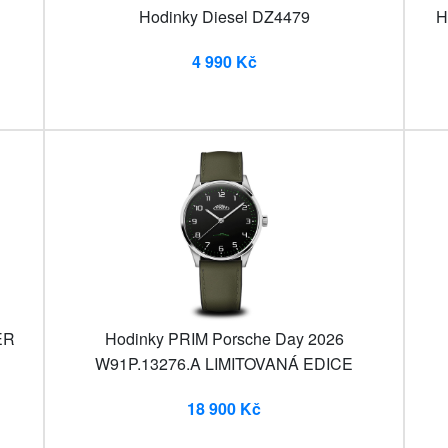
Hodinky Diesel DZ4479
H
4 990 Kč
ER
Hodinky PRIM Porsche Day 2026
W91P.13276.A LIMITOVANÁ EDICE
18 900 Kč