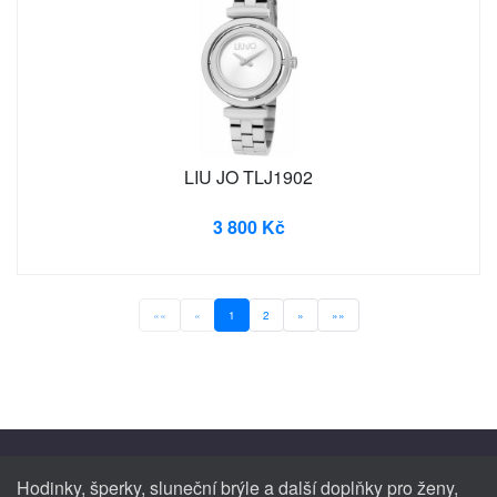
LIU JO TLJ1902
3 800 Kč
««
«
1
2
»
»»
Hodinky, šperky, sluneční brýle a další doplňky pro ženy,