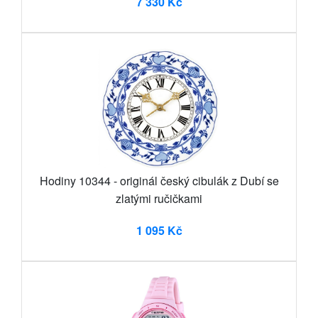
7 330 Kč
Hodiny 10344 - originál český cibulák z Dubí se
zlatými ručičkami
1 095 Kč