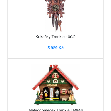
Kukačky Trenkle 100/2
5 929 Kč
Meteodomeček Trenkle TR846