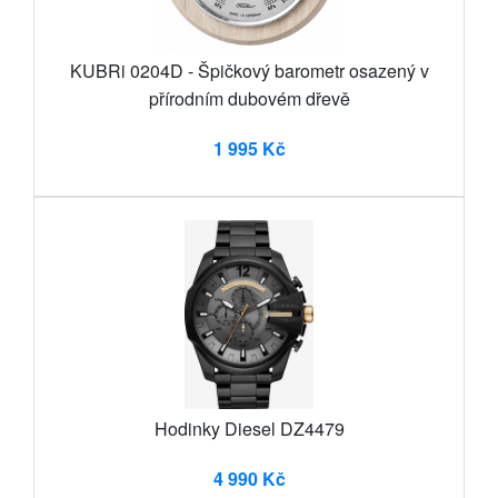
KUBRi 0204D - Špičkový barometr osazený v
přírodním dubovém dřevě
1 995 Kč
Hodinky Diesel DZ4479
4 990 Kč