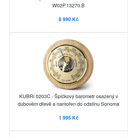
W02P.13270.B
8 990 Kč
KUBRi 0203C - Špičkový barometr osazený v
dubovém dřevě a namořen do odstínu Sonoma
1 995 Kč