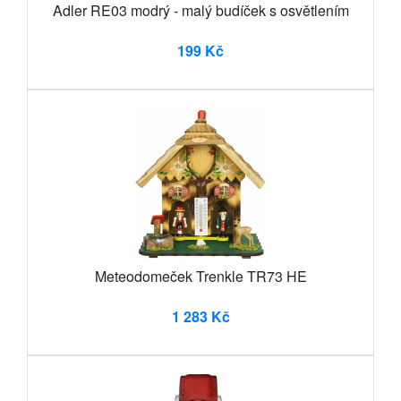
Adler RE03 modrý - malý budíček s osvětlením
199 Kč
Meteodomeček Trenkle TR73 HE
1 283 Kč