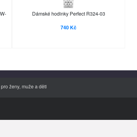
1W-
Dámské hodinky Perfect R324-03
740 Kč
 pro ženy, muže a děti