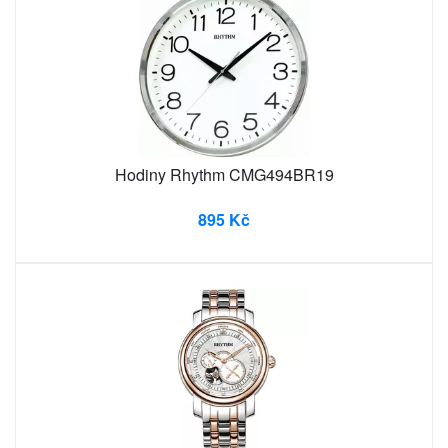
Hodiny Rhythm CMG494BR19
895 Kč