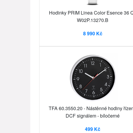
Hodinky PRIM Linea Color Esence 36 Q
W02P.13270.B
8 990 Kč
TFA 60.3550.20 - Nástěnné hodiny říze
DCF signálem - bíločerné
499 Kč