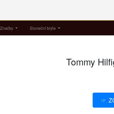
Značky
Sluneční brýle
Tommy Hilf
Z