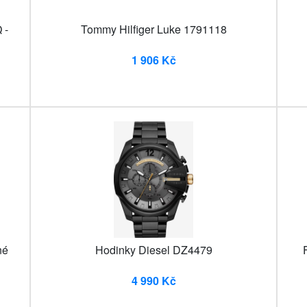
 -
Tommy Hilfiger Luke 1791118
1 906 Kč
né
Hodinky Diesel DZ4479
4 990 Kč