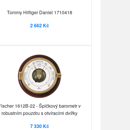
Tommy Hilfiger Daniel 1710418
2 662 Kč
Fischer 1612B-22 - Špičkový barometr v
robustním pouzdru s otvíracími dvířky
7 330 Kč