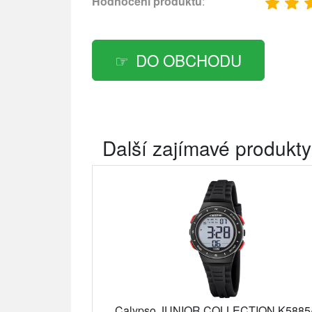
Hodnocení produktu
:
DO OBCHODU
Další zajímavé produkty
Calypso JUNIOR COLLECTION K5885