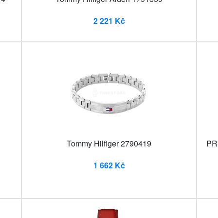
2 221 Kč
Tommy Hilfiger 2790419
PRI
1 662 Kč