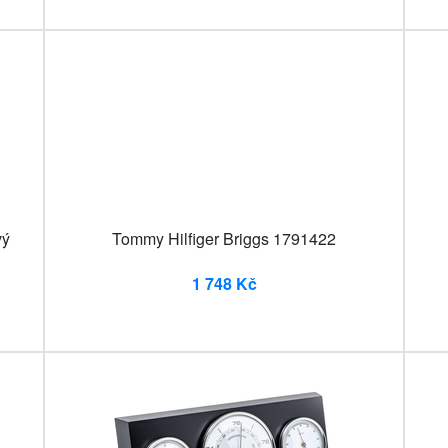
vý
Tommy Hilfiger Briggs 1791422
1 748 Kč