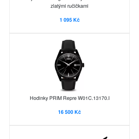
zlatými ručičkami
1 095 Kč
Hodinky PRIM Repre W01C.13170.I
16 500 Kč