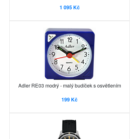
1 095 Kč
Adler RE03 modrý - malý budíček s osvětlením
199 Kč