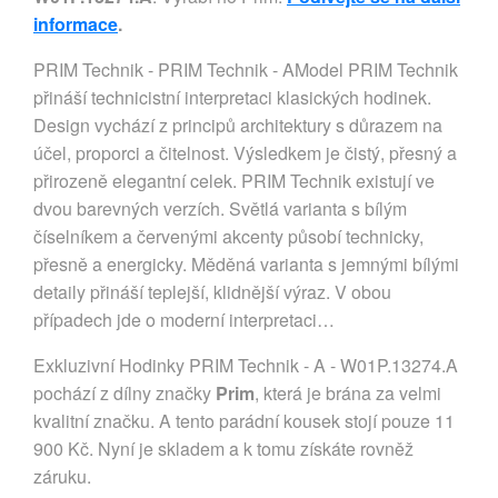
informace
.
PRIM Technik - PRIM Technik - AModel PRIM Technik
přináší technicistní interpretaci klasických hodinek.
Design vychází z principů architektury s důrazem na
účel, proporci a čitelnost. Výsledkem je čistý, přesný a
přirozeně elegantní celek. PRIM Technik existují ve
dvou barevných verzích. Světlá varianta s bílým
číselníkem a červenými akcenty působí technicky,
přesně a energicky. Měděná varianta s jemnými bílými
detaily přináší teplejší, klidnější výraz. V obou
případech jde o moderní interpretaci…
Exkluzivní Hodinky PRIM Technik - A - W01P.13274.A
pochází z dílny značky
Prim
, která je brána za velmi
kvalitní značku. A tento parádní kousek stojí pouze 11
900 Kč. Nyní je skladem a k tomu získáte rovněž
záruku.