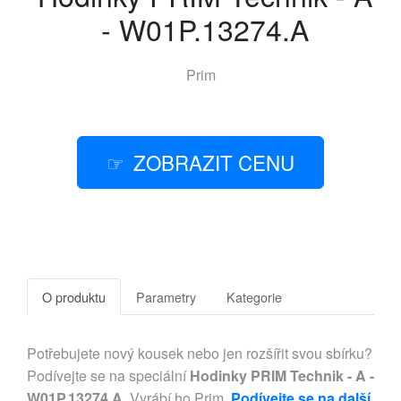
- W01P.13274.A
Prim
ZOBRAZIT CENU
O produktu
Parametry
Kategorie
Potřebujete nový kousek nebo jen rozšířit svou sbírku?
Podívejte se na speciální
Hodinky PRIM Technik - A -
W01P.13274.A
. Vyrábí ho Prim.
Podívejte se na další