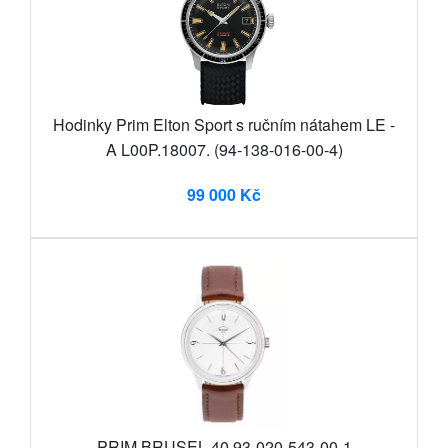
Hodinky Prim Elton Sport s ručním nátahem LE -
A L00P.18007. (94-138-016-00-4)
99 000 Kč
PRIM BRUSEL 40 93-020-543-00-1