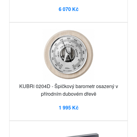
6 070 Kč
KUBRi 0204D - Špičkový barometr osazený v
přírodním dubovém dřevě
1 995 Kč