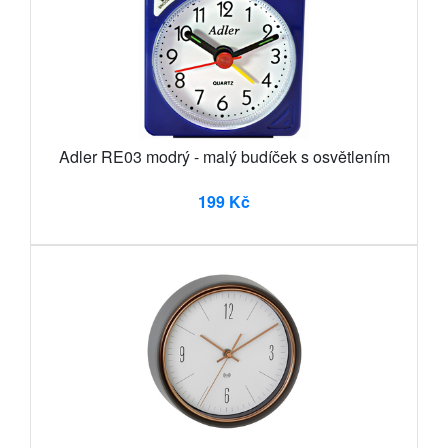
Adler RE03 modrý - malý budíček s osvětlením
199 Kč