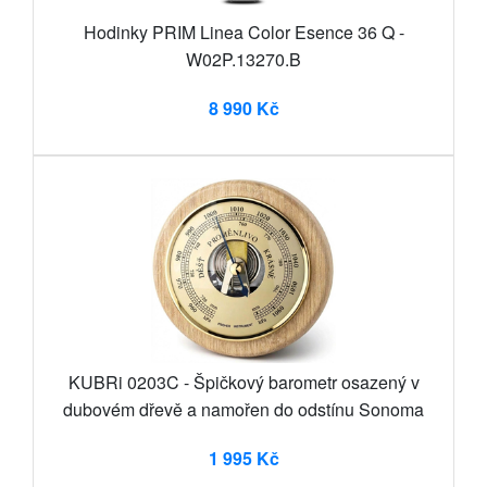
Hodinky PRIM Linea Color Esence 36 Q -
W02P.13270.B
8 990 Kč
KUBRi 0203C - Špičkový barometr osazený v
dubovém dřevě a namořen do odstínu Sonoma
1 995 Kč