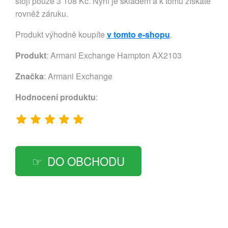
stojí pouze 3 108 Kč. Nyní je skladem a k tomu získáte
rovněž záruku.
Produkt výhodně koupíte
v tomto e-shopu
.
Produkt
: Armani Exchange Hampton AX2103
Značka
:
Armani Exchange
Hodnocení produktu
:
DO OBCHODU