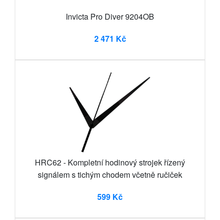
Invicta Pro Diver 9204OB
2 471 Kč
HRC62 - Kompletní hodinový strojek řízený
signálem s tichým chodem včetně ručiček
599 Kč