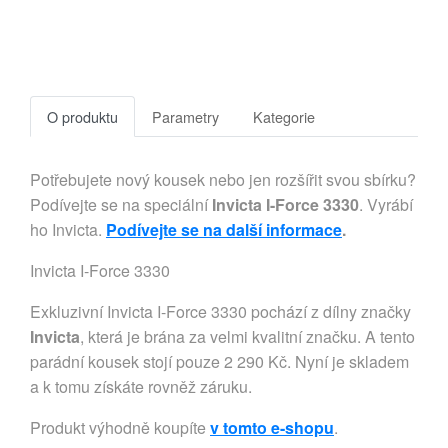
O produktu
Parametry
Kategorie
Potřebujete nový kousek nebo jen rozšířit svou sbírku?
Podívejte se na speciální
Invicta I-Force 3330
. Vyrábí
ho Invicta.
Podívejte se na další informace
.
Invicta I-Force 3330
Exkluzivní Invicta I-Force 3330 pochází z dílny značky
Invicta
, která je brána za velmi kvalitní značku. A tento
parádní kousek stojí pouze 2 290 Kč. Nyní je skladem
a k tomu získáte rovněž záruku.
Produkt výhodně koupíte
v tomto e-shopu
.