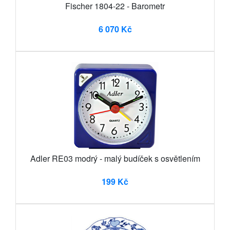
Fischer 1804-22 - Barometr
6 070 Kč
Adler RE03 modrý - malý budíček s osvětlením
199 Kč