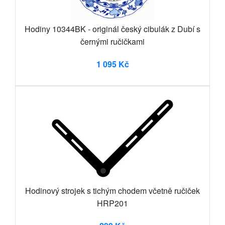
Hodiny 10344BK - originál český cibulák z Dubí s
černými ručičkami
1 095 Kč
Hodinový strojek s tichým chodem včetně ručiček
HRP201