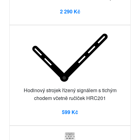
2 290 Kč
Hodinový strojek řízený signálem s tichým
chodem včetně ručiček HRC201
599 Kč