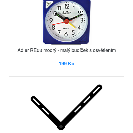
Adler RE03 modrý - malý budíček s osvětlením
199 Kč