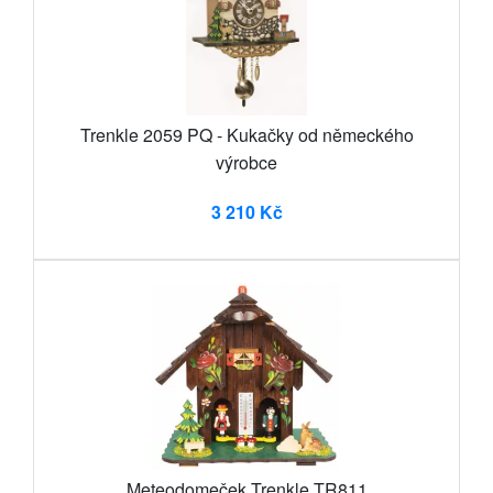
Trenkle 2059 PQ - Kukačky od německého
výrobce
3 210 Kč
Meteodomeček Trenkle TR811