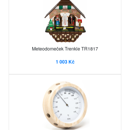
Meteodomeček Trenkle TR1817
1 003 Kč