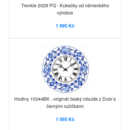
Trenkle 2029 PQ - Kukačky od německého
výrobce
1 995 Kč
Hodiny 10344BK - originál český cibulák z Dubí s
černými ručičkami
1 095 Kč