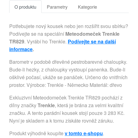
O produktu
Parametry
Kategorie
Potřebujete nový kousek nebo jen rozšířit svou sbírku?
Podívejte se na speciální
Meteodomeček Trenkle
TR829
. Vyrábí ho Trenkle.
Podívejte se na další
informace
.
Barometr v podobě dřevěné pestrobarevné chaloupky.
Bude-li hezky, z chaloupky vystoupí panenka. Bude-li
ošklivé počasí, ukáže se panáček. Určeno do vnitřních
prostor. Výrobce: Trenkle - Německo Materiál: dřevo
Exkluzivní Meteodomeček Trenkle TR829 pochází z
dílny značky
Trenkle
, která je brána za velmi kvalitní
značku. A tento parádní kousek stojí pouze 3 283 Kč.
Nyní je skladem a k tomu získáte rovněž záruku.
Produkt výhodně koupíte
v tomto e-shopu
.