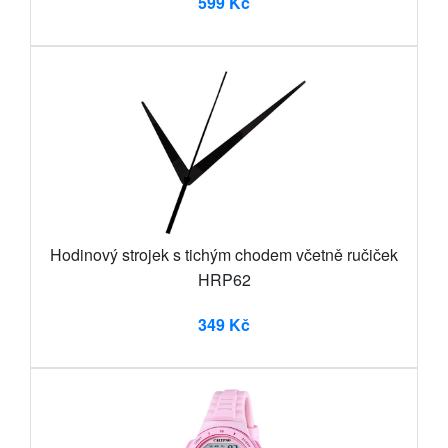
599 Kč
Hodinový strojek s tichým chodem včetně ručiček
HRP62
349 Kč