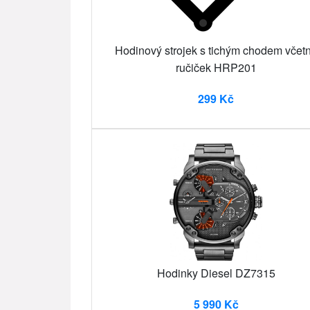
Hodinový strojek s tichým chodem včet
ručiček HRP201
299 Kč
Hodinky Diesel DZ7315
5 990 Kč