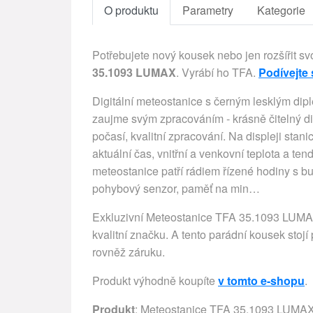
O produktu
Parametry
Kategorie
Potřebujete nový kousek nebo jen rozšířit sv
35.1093 LUMAX
. Vyrábí ho TFA.
Podívejte 
Digitální meteostanice s černým lesklým di
zaujme svým zpracováním - krásně čitelný di
počasí, kvalitní zpracování. Na displeji sta
aktuální čas, vnitřní a venkovní teplota a te
meteostanice patří rádiem řízené hodiny s
pohybový senzor, paměť na min…
Exkluzivní Meteostanice TFA 35.1093 LUMA
kvalitní značku. A tento parádní kousek stoj
rovněž záruku.
Produkt výhodně koupíte
v tomto e-shopu
.
Produkt
: Meteostanice TFA 35.1093 LUMA