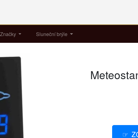
Značky
Sluneční brýle
Meteosta
Z