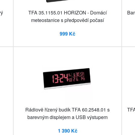
vý
TFA 35.1155.01 HORIZON - Domácí
Bar
meteostanice s předpovědí počasí
999 Kč
Rádiově řízený budík TFA 60.2548.01 s
TFA
barevným displejem a USB výstupem
1 390 Kč