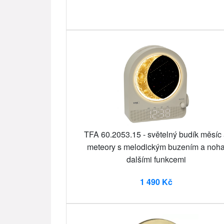
TFA 60.2053.15 - světelný budík měsíc
meteory s melodickým buzením a noh
dalšími funkcemi
1 490 Kč