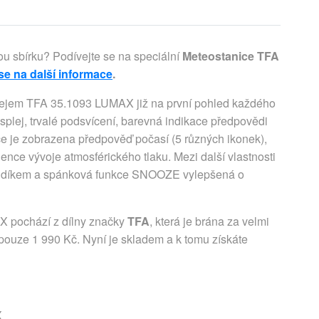
ou sbírku? Podívejte se na speciální
Meteostanice TFA
se na další informace
.
plejem TFA 35.1093 LUMAX již na první pohled každého
splej, trvalé podsvícení, barevná indikace předpovědi
nice je zobrazena předpověď počasí (5 různých ikonek),
ndence vývoje atmosférického tlaku. Mezi další vlastnosti
 budíkem a spánková funkce SNOOZE vylepšená o
X pochází z dílny značky
TFA
, která je brána za velmi
í pouze 1 990 Kč. Nyní je skladem a k tomu získáte
X