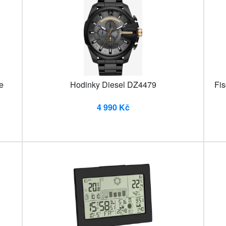
e
Hodinky Diesel DZ4479
Fis
4 990 Kč