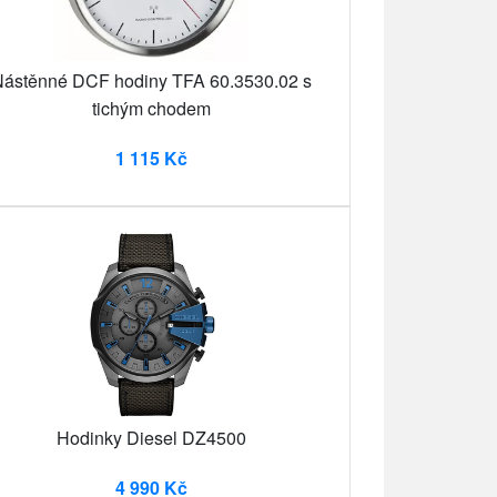
ástěnné DCF hodiny TFA 60.3530.02 s
tichým chodem
1 115 Kč
Hodinky Diesel DZ4500
4 990 Kč