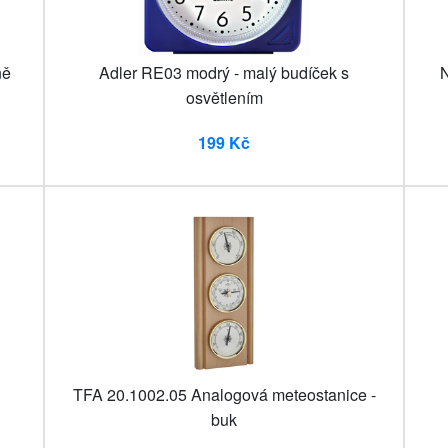
ně
Adler RE03 modrý - malý budíček s
N
osvětlením
199 Kč
TFA 20.1002.05 Analogová meteostanice -
buk