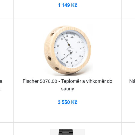
1 149 Kč
 a
Fischer 5076.00 - Teploměr a vlhkoměr do
Ná
a
sauny
3 550 Kč