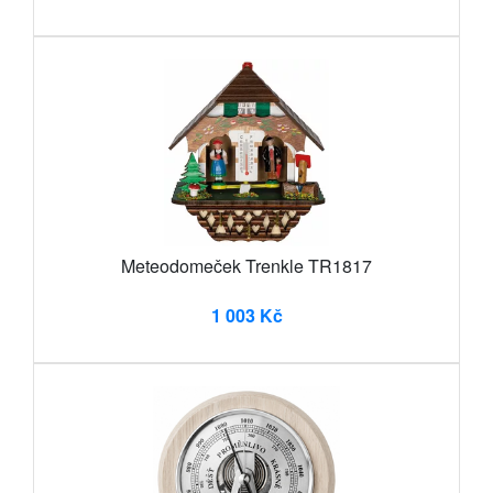
Meteodomeček Trenkle TR1817
1 003 Kč