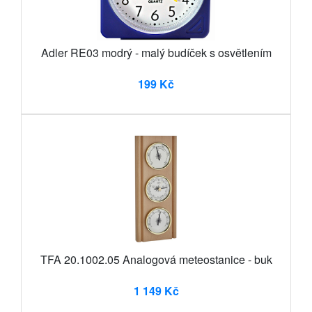
Adler RE03 modrý - malý budíček s osvětlením
199 Kč
TFA 20.1002.05 Analogová meteostanice - buk
1 149 Kč