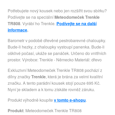
Potřebujete nový kousek nebo jen rozšířit svou sbírku?
Podívejte se na speciální
Meteodomeček Trenkle
TR808
. Vyrábí ho Trenkle.
Podívejte se na další
informace
.
Barometr v podobě dřevěné pestrobarevné chaloupky.
Bude-li hezky, z chaloupky vystoupí panenka. Bude-li
ošklivé počasí, ukáže se panáček. Určeno do vnitřních
prostor. Výrobce: Trenkle - Německo Materiál: dřevo
Exkluzivní Meteodomeček Trenkle TR808 pochází z
dílny značky
Trenkle
, která je brána za velmi kvalitní
značku. A tento parádní kousek stojí pouze 695 Kč.
Nyní je skladem a k tomu získáte rovněž záruku.
Produkt výhodně koupíte
v tomto e-shopu
.
Produkt
: Meteodomeček Trenkle TR808