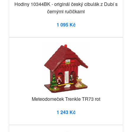
Hodiny 10344BK - originál český cibulák z Dubí s
černými ručičkami
1 095 Kč
Meteodomeček Trenkle TR73 rot
1 243 Kč