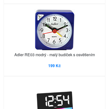
Adler RE03 modrý - malý budíček s osvětlením
199 Kč