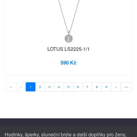
LOTUS LS2225-1/1
590 Kč
««
«
1
2
3
4
5
6
7
8
9
»
»»
Hodinky, šperky, sluneční brýle a další doplňky pro ženy,