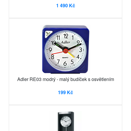
1 490 Kč
Adler RE03 modrý - malý budíček s osvětlením
199 Kč