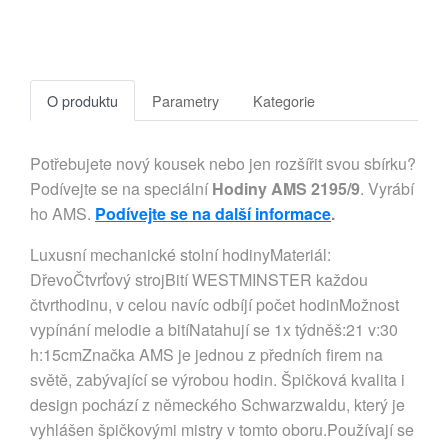
O produktu
Parametry
Kategorie
Potřebujete nový kousek nebo jen rozšířit svou sbírku?
Podívejte se na speciální
Hodiny AMS 2195/9
. Vyrábí
ho AMS.
Podívejte se na další informace
.
Luxusní mechanické stolní hodinyMateriál:
DřevoČtvrťový strojBití WESTMINSTER každou
čtvrthodinu, v celou navíc odbíjí počet hodinMožnost
vypínání melodie a bitíNatahují se 1x týdněš:21 v:30
h:15cmZnačka AMS je jednou z předních firem na
světě, zabývající se výrobou hodin. Špičková kvalita i
design pochází z německého Schwarzwaldu, který je
vyhlášen špičkovými mistry v tomto oboru.Používají se