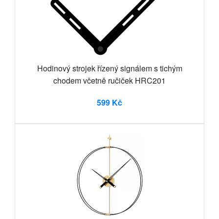
Hodinový strojek řízený signálem s tichým
chodem včetně ručiček HRC201
599 Kč