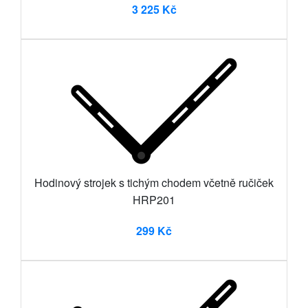
3 225 Kč
Hodinový strojek s tichým chodem včetně ručiček
HRP201
299 Kč