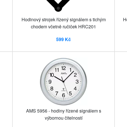
Hodinový strojek řízený signálem s tichým
H
chodem včetně ručiček HRC201
599 Kč
AMS 5956 - hodiny řízené signálem s
výbornou čitelností