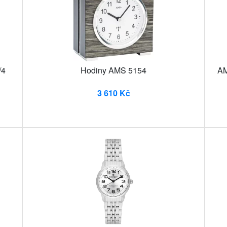
/4
Hodiny AMS 5154
AM
3 610 Kč