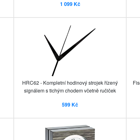
1 099 Kč
HRC62 - Kompletní hodinový strojek řízený
Fis
signálem s tichým chodem včetně ručiček
599 Kč