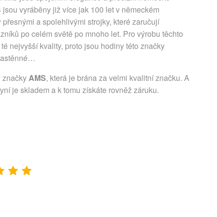
 jsou vyráběny již více jak 100 let v německém
esnými a spolehlivými strojky, které zaručují
zníků po celém světě po mnoho let. Pro výrobu těchto
é nejvyšší kvality, proto jsou hodiny této značky
 nastěnné…
y značky
AMS
, která je brána za velmi kvalitní značku. A
yní je skladem a k tomu získáte rovněž záruku.