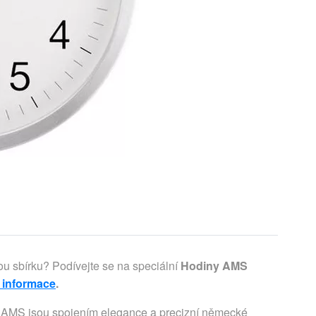
ou sbírku? Podívejte se na speciální
Hodiny AMS
í informace
.
y AMS jsou spojením elegance a precizní německé