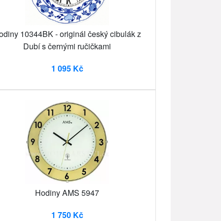
odiny 10344BK - originál český cibulák z
Dubí s černými ručičkami
1 095 Kč
Hodiny AMS 5947
1 750 Kč