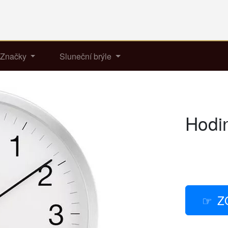
Značky
Sluneční brýle
Hodi
Z